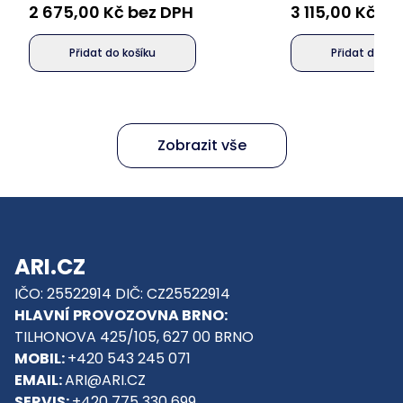
2 675,00 Kč bez DPH
3 115,00 Kč b
Přidat do košíku
Přidat do koš
Zobrazit vše
ARI.CZ
IČO: 25522914 DIČ: CZ25522914
HLAVNÍ PROVOZOVNA BRNO:
TILHONOVA 425/105, 627 00 BRNO
MOBIL:
+420 543 245 071
EMAIL:
ARI@ARI.CZ
SERVIS:
+420 775 330 699