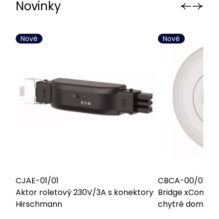
Novinky
Nové
Nové
CJAE-01/01
CBCA-00/01
Aktor roletový 230V/3A s konektory
Bridge xComfort
Hirschmann
chytré domácno