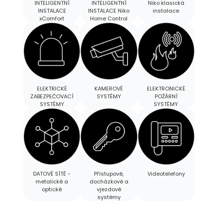
INTELIGENTNÍ
INTELIGENTNÍ
Niko klasická
INSTALACE
INSTALACE Niko
instalace
xComfort
Home Control
ELEKTRICKÉ
KAMEROVÉ
ELEKTRONICKÉ
ZABEZPEČOVACÍ
SYSTÉMY
POŽÁRNÍ
SYSTÉMY
SYSTÉMY
DATOVÉ SÍTĚ -
Přístupové,
Videotelefony
metalické a
docházkové a
optické
vjezdové
systémy